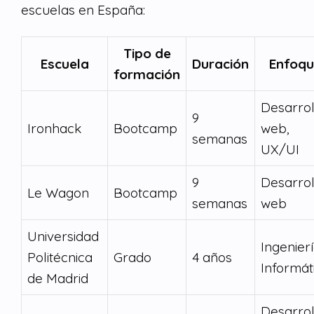
escuelas en España:
Tipo de
Escuela
Duración
Enfoq
formación
Desarrol
9
Ironhack
Bootcamp
web,
semanas
UX/UI
9
Desarrol
Le Wagon
Bootcamp
semanas
web
Universidad
Ingenier
Politécnica
Grado
4 años
Informát
de Madrid
Desarrol