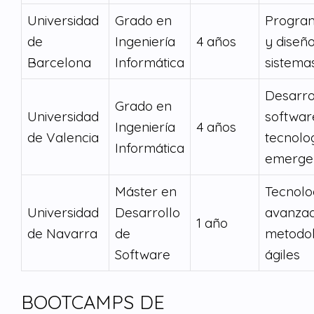
Universidad
Grado en
Progra
de
Ingeniería
4 años
y diseñ
Barcelona
Informática
sistema
Desarro
Grado en
Universidad
softwar
Ingeniería
4 años
de Valencia
tecnolo
Informática
emerge
Máster en
Tecnolo
Universidad
Desarrollo
avanzad
1 año
de Navarra
de
metodol
Software
ágiles
BOOTCAMPS DE